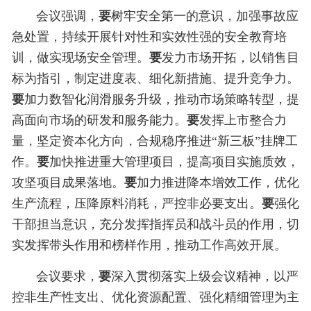
会议强调，
要
树牢安全第一的意识，加强事故应
急处置，持续开展针对性和实效性强的安全教育培
训，做实现场安全管理。
要
发力市场开拓，以销售目
标为指引，制定进度表、细化新措施、提升竞争力。
要
加力数智化润滑服务升级，推动市场策略转型，提
高面向市场的研发和服务能力。
要
发挥上市整合力
量，坚定资本化方向，合规稳序推进“新三板”挂牌工
作。
要
加快推进重大管理项目，提高项目实施质效，
攻坚项目成果落地。
要
加力推进降本增效工作，优化
生产流程，压降原料消耗，严控非必要支出。
要
强化
干部担当意识，充分发挥指挥员和战斗员的作用，切
实发挥带头作用和榜样作用，推动工作高效开展。
会议要求，
要
深入贯彻落实上级会议精神，以严
控非生产性支出、优化资源配置、强化精细管理为主