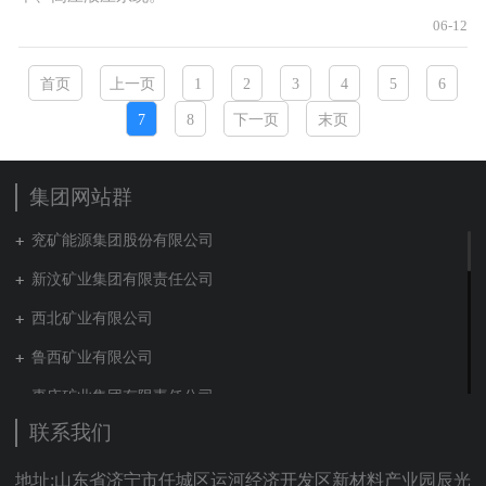
06-12
首页
上一页
1
2
3
4
5
6
7
8
下一页
末页
集团网站群
兖矿能源集团股份有限公司
新汶矿业集团有限责任公司
西北矿业有限公司
鲁西矿业有限公司
枣庄矿业集团有限责任公司
联系我们
兖矿新疆能化有限公司
山东泰山地勘集团
地址:山东省济宁市任城区运河经济开发区新材料产业园辰光